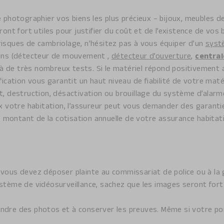
otographier vos biens les plus précieux – bijoux, meubles de
ont fort utiles pour justifier du coût et de l’existence de vos 
isques de cambriolage, n’hésitez pas à vous équiper d’un
syst
iens (détecteur de mouvement ,
détecteur d’ouverture
,
central
 de très nombreux tests. Si le matériel répond positivement au
fication vous garantit un haut niveau de fiabilité de votre ma
t, destruction, désactivation ou brouillage du système d’alarm
x votre habitation, l’assureur peut vous demander des garant
 le montant de la cotisation annuelle de votre assurance habit
 vous devez déposer plainte au commissariat de police ou à l
tème de vidéosurveillance, sachez que les images seront fort u
endre des photos et à conserver les preuves. Même si votre po