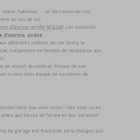
 valeur, tableaux… – et de conserver vos
biens en cas de vol.
ème d’alarme certifié NF&2AP
. Les matériels
e d’alarme
,
sirène
x différents critères de ces tests, la
tériel, notamment en termes de résistance aux
e).
ies en amont du contrat. Preuve de son
ation si vous êtes équipé de systèmes de
a gendarmerie que vous soyez chez vous ou en
tiles aux forces de l’ordre et leur serviront
rte de garage est fracturée, ne la changez pas