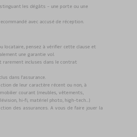
stinguant les dégâts – une porte ou une
r recommandé avec accusé de réception.
 locataire, pensez à vérifier cette clause et
ralement une garantie vol.
nt rarement incluses dans le contrat
clus dans l’assurance.
ction de leur caractère récent ou non, à
e mobilier courant (meubles, vêtements,
lévision, hi-fi, matériel photo, high-tech…)
tion des assurances. A vous de faire jouer la