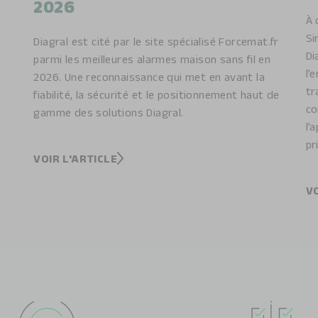
2026
À 
Si
Diagral est cité par le site spécialisé Forcemat.fr
Di
parmi les meilleures alarmes maison sans fil en
l’
2026. Une reconnaissance qui met en avant la
tr
fiabilité, la sécurité et le positionnement haut de
co
gamme des solutions Diagral.
l’
pr
VOIR L'ARTICLE
VO