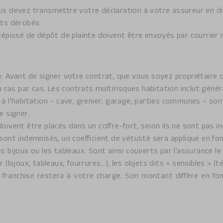
us devez transmettre votre déclaration à votre assureur en di
ets dérobés.
écépissé de dépôt de plainte doivent être envoyés par courrie
. Avant de signer votre contrat, que vous soyez propriétaire ou
au cas par cas. Les contrats multirisques habitation inclut géné
 à l’habitation – cave, grenier, garage, parties communes – so
e signer.
oivent être placés dans un coffre-fort, sinon ils ne sont pas in
 sont indemnisés, un coefficient de vétusté sera appliqué en fon
s bijoux ou les tableaux. Sont ainsi couverts par l’assurance l
(bijoux, tableaux, fourrures…), les objets dits « sensibles » (té
ranchise restera à votre charge. Son montant diffère en fonc