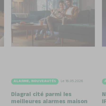
ALARME
,
NOUVEAUTÉS
Le
16.05.2026
Diagral cité parmi les
N
meilleures alarmes maison
I