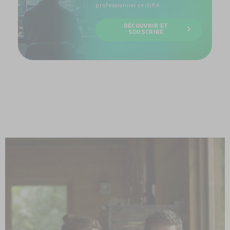
professionnel certifié.
DÉCOUVRIR ET
SOUSCRIRE
La surveillance vidéo connectée autonome ou en complément d’un
système d’alarme.