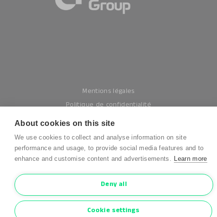
Mentions légales
Politique de confidentialité
Conditions générales
About cookies on this site
Conditions de garantie
We use cookies to collect and analyse information on site
Cookies
performance and usage, to provide social media features and to
enhance and customise content and advertisements.
Learn more
Conditions générales d’utilisation
Deny all
Cookie settings