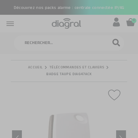
Découvrez nos packs alarme : centrale connectée IP/4G
0
Rechercher
RECHERCHE
ACCUEIL
TÉLÉCOMMANDES ET CLAVIERS
BADGE TAUPE DIAG47ACX
Skip
Skip
to
to
the
the
end
beginning
of
of
the
the
images
images
gallery
gallery