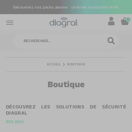
Découvrez nos packs alarme : centrale connectée IP/4G
0
Rechercher
RECHERCHE
ACCUEIL
BOUTIQUE
Boutique
DÉCOUVREZ LES SOLUTIONS DE SÉCURITÉ
DIAGRAL
Voir plus
Depuis plus de 30 ans, Diagral conçoit des
solutions de
sécurité fiables et faciles à installer
, adaptées à tous