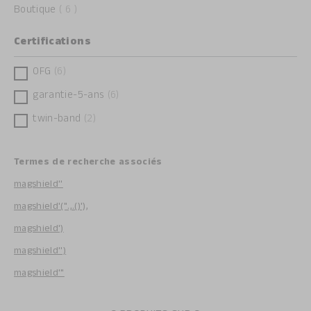
articles
Boutique
6
Certifications
OFG
6
garantie-5-ans
6
twin-band
2
Termes de recherche associés
magshield''
magshield'(".,.()'),
magshield')
magshield'')
magshield'"