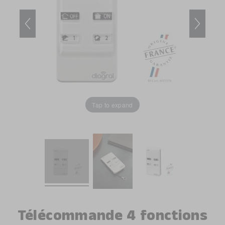
images
images
gallery
gallery
Tap to expand
Télécommande 4 fonctions