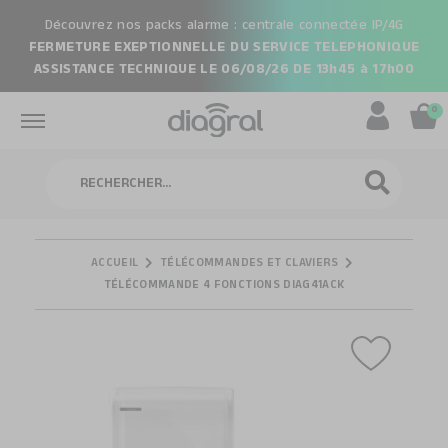
Découvrez nos packs alarme : centrale connectée IP/4G
FERMETURE EXEPTIONNELLE DU SERVICE TELEPHONIQUE
ASSISTANCE TECHNIQUE
LE 06/08/26 DE 13h45 à 17h00
0
Rechercher
RECHERCHE
ACCUEIL
TÉLÉCOMMANDES ET CLAVIERS
TÉLÉCOMMANDE 4 FONCTIONS DIAG41ACK
Skip
Skip
to
to
the
the
end
beginning
of
of
the
the