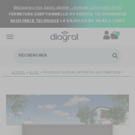
Aller
Découvrez nos packs alarme : centrale connectée IP/4G
au
FERMETURE EXEPTIONNELLE DU SERVICE TELEPHONIQUE
contenu
ASSISTANCE TECHNIQUE
LE 06/08/26 DE 13h45 à 17h00
0
ACCUEIL
>
BLOG
>
POURQUOI CHOISIR UN PORTAIL AUTOMATIQUE ?